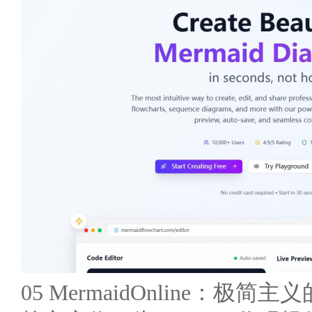
05 MermaidOnline：极简